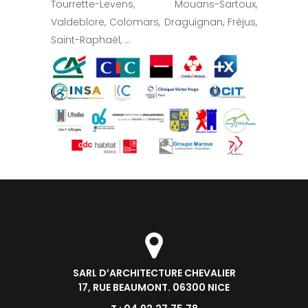
Tourrette-Levens, Mouans-Sartoux,
Valdeblore, Colomars, Draguignan, Fréjus,
Saint-Raphaël, …
SARL D’ARCHITECTURE CHEVALIER
17, RUE BEAUMONT. 06300 NICE